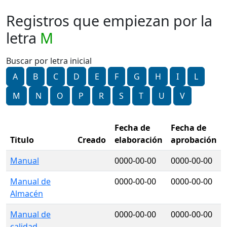
Registros que empiezan por la
letra
M
Buscar por letra inicial
A
B
C
D
E
F
G
H
I
L
M
N
O
P
R
S
T
U
V
Fecha de
Fecha de
Titulo
Creado
elaboración
aprobación
Manual
0000-00-00
0000-00-00
Manual de
0000-00-00
0000-00-00
Almacén
Manual de
0000-00-00
0000-00-00
calidad