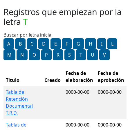
Registros que empiezan por la
letra
T
Buscar por letra inicial
A
B
C
D
E
F
G
H
I
L
M
N
O
P
R
S
T
U
V
Fecha de
Fecha de
Titulo
Creado
elaboración
aprobación
Tabla de
0000-00-00
0000-00-00
Retención
Documental
T.R.D.
Tablas de
0000-00-00
0000-00-00