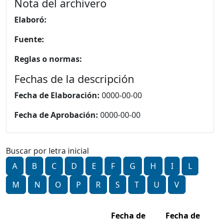
Nota del archivero
Elaboró:
Fuente:
Reglas o normas:
Fechas de la descripción
Fecha de Elaboración:
0000-00-00
Fecha de Aprobación:
0000-00-00
Buscar por letra inicial
A
B
C
D
E
F
G
H
I
L
M
N
O
P
R
S
T
U
V
Fecha de
Fecha de