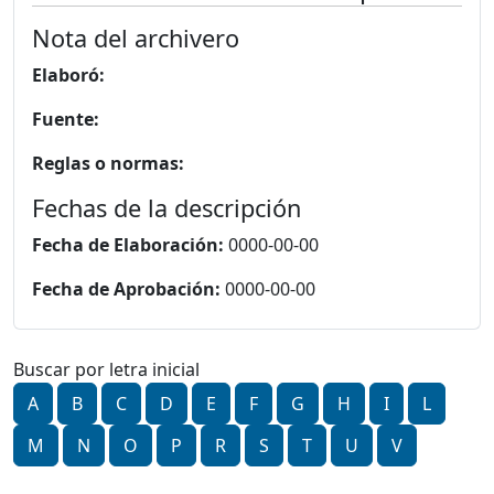
Nota del archivero
Elaboró:
Fuente:
Reglas o normas:
Fechas de la descripción
Fecha de Elaboración:
0000-00-00
Fecha de Aprobación:
0000-00-00
Buscar por letra inicial
A
B
C
D
E
F
G
H
I
L
M
N
O
P
R
S
T
U
V