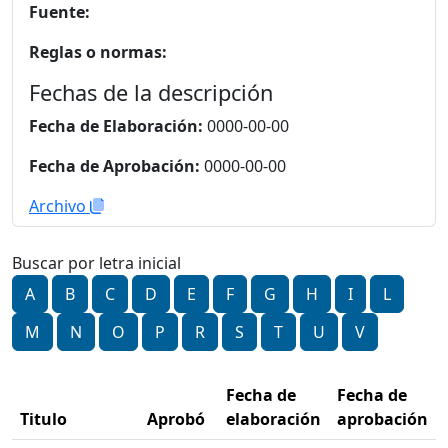
Fuente:
Reglas o normas:
Fechas de la descripción
Fecha de Elaboración:
0000-00-00
Fecha de Aprobación:
0000-00-00
Archivo
Buscar por letra inicial
A
B
C
D
E
F
G
H
I
L
M
N
O
P
R
S
T
U
V
Fecha de
Fecha de
Titulo
Aprobó
elaboración
aprobación