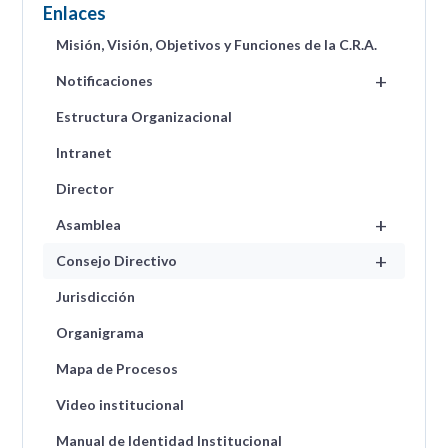
Enlaces
2027 y se procede a
suplir la falta absoluta
Misión, Visión, Objetivos y Funciones de la C.R.A.
+
Notificaciones
Estructura Organizacional
Intranet
Director
+
Asamblea
+
Consejo Directivo
Jurisdicción
Organigrama
Mapa de Procesos
Video institucional
Manual de Identidad Institucional