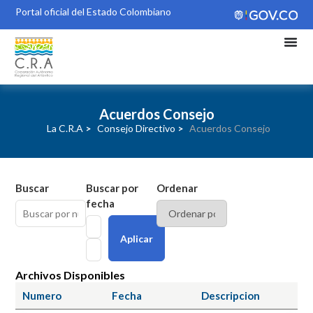
Portal oficial del Estado Colombiano
Acuerdos Consejo
La C.R.A
>
Consejo Directivo
>
Acuerdos Consejo
Buscar
Buscar por
Ordenar
fecha
Aplicar
Archivos Disponibles
Numero
Fecha
Descripcion