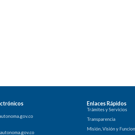
ctrónicos
Enlaces Rápidos
Trámites y Servicios
autonoma.gov.co
Transparencia
Misión, Visión y Funcio
rautonoma.gov.co