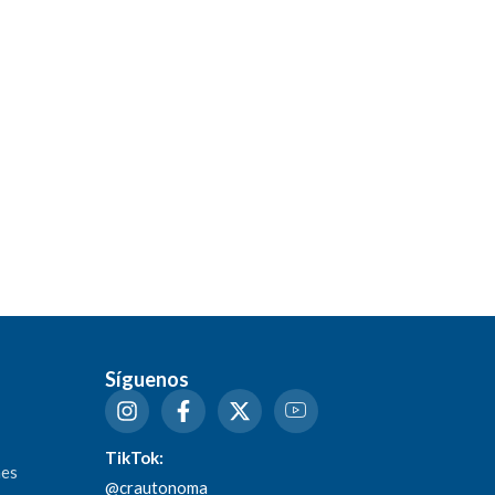
Síguenos
TikTok:
nes
@crautonoma_