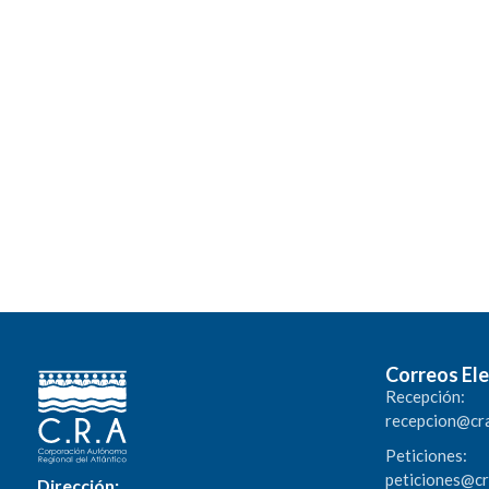
Correos Ele
Recepción:
recepcion@cr
Peticiones:
peticiones@c
Dirección: