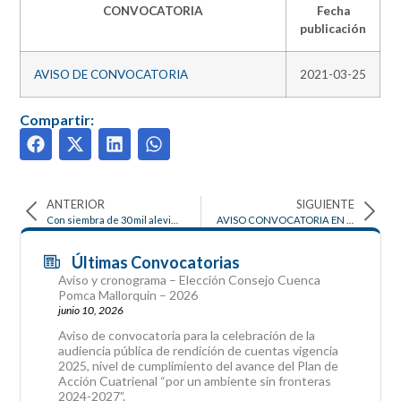
CONVOCATORIA
Fecha
publicación
AVISO DE CONVOCATORIA
2021-03-25
Compartir:
ANTERIOR
SIGUIENTE
Con siembra de 30 mil alevinos, C.R.A reactiva actividad piscícola en Santo Tomás y Sabanagrande.
AVISO CONVOCATORIA EN WEB Y SECOP LICITACIÓN PÚBLICA NO. 001 DE 2021
Últimas Convocatorias
Aviso y cronograma – Elección Consejo Cuenca
Pomca Mallorquin – 2026
junio 10, 2026
Aviso de convocatoria para la celebración de la
audiencia pública de rendición de cuentas vigencia
2025, nivel de cumplimiento del avance del Plan de
Acción Cuatrienal “por un ambiente sin fronteras
2024-2027”.