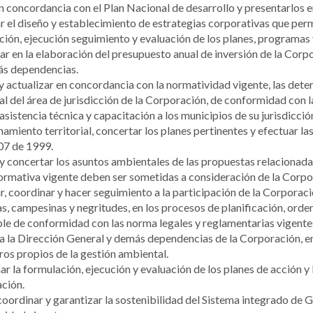
n concordancia con el Plan Nacional de desarrollo y presentarlos e
 el diseño y establecimiento de estrategias corporativas que permi
ión, ejecución seguimiento y evaluación de los planes, programas
ar en la elaboración del presupuesto anual de inversión de la Corp
ás dependencias.
y actualizar en concordancia con la normatividad vigente, las det
l del área de jurisdicción de la Corporación, de conformidad con 
asistencia técnica y capacitación a los municipios de su jurisdicció
amiento territorial, concertar los planes pertinentes y efectuar la
07 de 1999.
 y concertar los asuntos ambientales de las propuestas relacionad
ormativa vigente deben ser sometidas a consideración de la Corporac
, coordinar y hacer seguimiento a la participación de la Corporaci
s, campesinas y negritudes, en los procesos de planificación, orde
ble de conformidad con las norma legales y reglamentarias vigente
a la Dirección General y demás dependencias de la Corporación, e
ros propios de la gestión ambiental.
r la formulación, ejecución y evaluación de los planes de acción y 
ción.
 coordinar y garantizar la sostenibilidad del Sistema integrado de 