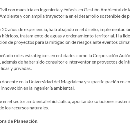
ivil con maestría en Ingeniería y énfasis en Gestión Ambiental de 
mbiente y con amplia trayectoria en el desarrollo sostenible de pr
 20 años de experiencia, ha trabajado en el diseño, implementació
 hídricos, tratamiento de aguas y ordenamiento territorial. Ha lid
ción de proyectos para la mitigación de riesgos ante eventos clim
ñado roles estratégicos en entidades como la Corporación Autón
, además de haber sido consultor e interventor en proyectos de in
icas y privadas.
a docente en la Universidad del Magdalena y su participación en c
 innovación en la ingeniería ambiental.
e en el sector ambiental e hidráulico, aportando soluciones sostenibl
e los recursos naturales.
ora de Planeación.