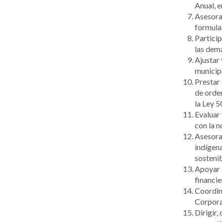
Anual, e
Asesorar
formulac
Particip
las dem
Ajustar 
municipa
Prestar 
de orden
la Ley 5
Evaluar
con la n
Asesorar
indígena
sosteni
Apoyar 
financie
Coordina
Corpora
Dirigir,