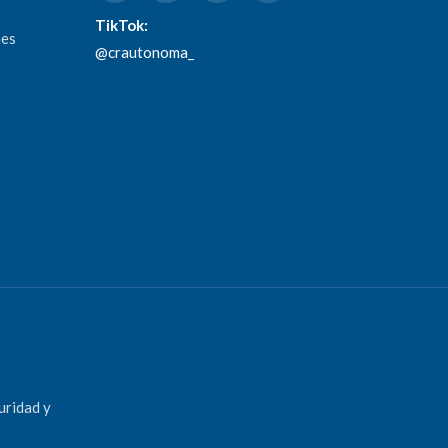
TikTok:
nes
@crautonoma_
uridad y