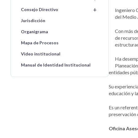
+
Consejo Directivo
Ingeniero C
del Medio A
Jurisdicción
Con más de
Organigrama
de recursos
Mapa de Procesos
estructura
Video institucional
Ha desempe
Manual de Identidad Institucional
Planeación
entidades públ
Su experienci
educación y la
Es un referent
preservación d
Oficina Ases