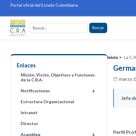
Portal oficial del Estado Colombiano
Buscar
Inicio >
La C.R
Enlaces
German
Misión, Visión, Objetivos y Funciones
marzo 1
de la C.R.A.
+
Notificaciones
Jefe d
Estructura Organizacional
Intranet
Director
Perfil Pro
+
Asamblea