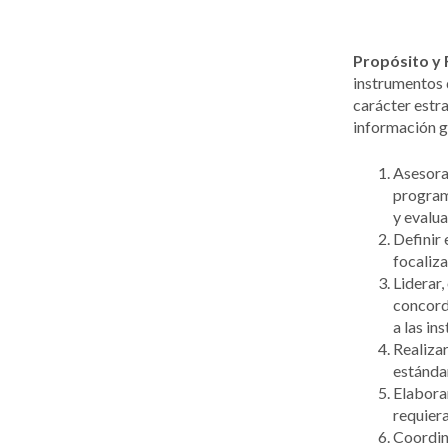
Propósito y 
instrumentos 
carácter estra
información ge
Asesorar
program
y evalua
Definir 
focaliza
Liderar,
concorda
a las in
Realizar
estándar
Elaborar
requiera
Coordina