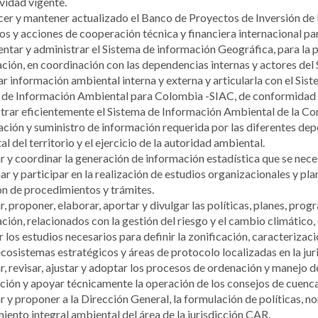
vidad vigente.
er y mantener actualizado el Banco de Proyectos de Inversión de l
s y acciones de cooperación técnica y financiera internacional pa
tar y administrar el Sistema de información Geográfica, para la pla
ción, en coordinación con las dependencias internas y actores de
r información ambiental interna y externa y articularla con el Si
 de Información Ambiental para Colombia -SIAC, de conformidad co
rar eficientemente el Sistema de Información Ambiental de la Cor
ación y suministro de información requerida por las diferentes dep
l del territorio y el ejercicio de la autoridad ambiental.
 y coordinar la generación de información estadística que se nece
r y participar en la realización de estudios organizacionales y pl
ón de procedimientos y trámites.
, proponer, elaborar, aportar y divulgar las políticas, planes, pr
ión, relacionados con la gestión del riesgo y el cambio climático,
 los estudios necesarios para definir la zonificación, caracteriza
osistemas estratégicos y áreas de protocolo localizadas en la jur
, revisar, ajustar y adoptar los procesos de ordenación y manejo de
ción y apoyar técnicamente la operación de los consejos de cuenca
 y proponer a la Dirección General, la formulación de políticas, no
ento integral ambiental del área de la jurisdicción CAR.