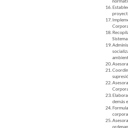
normati
Establec
proyecto
Implemen
Corpora
Recopila
Sistema
Administ
socializ
ambienta
Asesorar
Coordina
supresi
Asesorar
Corporac
Elaborar
demás ec
Formular
corpora
Asesorar
ordenami