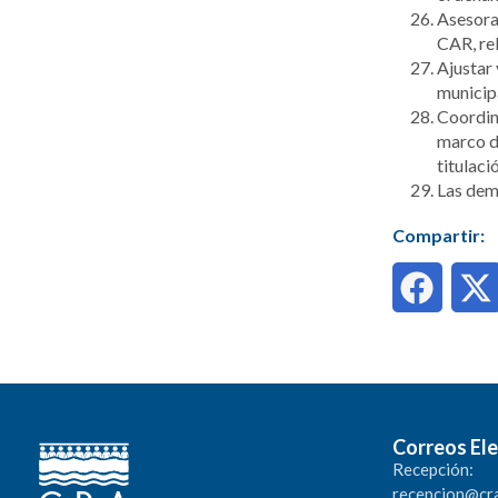
Asesorar
CAR, rel
Ajustar 
municipa
Coordina
marco de
titulaci
Las demá
Compartir:
Correos Ele
Recepción:
recepcion@cr