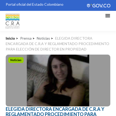
Portal oficial del Estado Colombiano
Inicio >
Prensa
>
Noticias
>
ELEGIDA DIRECTORA
ENCARGADA DE C.R.A Y REGLAMENTADO PROCEDIMIENTO
PARA ELECCIÓN DE DIRECTOR EN PROPIEDAD
Noticias
ELEGIDA DIRECTORA ENCARGADA DE C.R.A Y
REGLAMENTADO PROCEDIMIENTO PARA