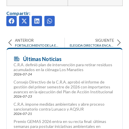
Compartir:
ANTERIOR
SIGUIENTE
FORTALECIMIENTO DE LA EDUCACION AMBIENTAL EN EL DEPARTAMENTO
ELEGIDA DIRECTORA ENCARGADA DE C.R.A Y REGLAMENTADO PROCEDIMIENTO PARA ELECCIÓN DE DIRECTOR EN PROPIEDAD
Últimas Noticias
C.R.A. definió plan de intervención para retirar residuos
acumulados en la ciénaga Los Manatíes
2026-07-24
Consejo Directivo de la C.R.A. aprobó el informe de
gestión del primer semestre de 2026 con importantes
avances en la ejecución del Plan de Acción Institucional
2026-07-23
C.R.A. impone medidas ambientales y abre proceso
sancionatorio contra Luruaco y AQSUR
2026-07-21
Premio GEMAS 2026 entra en su recta final: últimas
semanas para postular iniciativas ambientales en