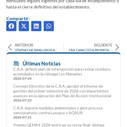
mensuales legales vigentes por cada día de incumplimiento o
hasta el cierre definitivo del establecimiento.
Compartir:
ANTERIOR
SIGUIENTE
JÓVENES DE SEMILLEROS AMBIENTALES ESCOLARES, SE CAPACITAN EN ARBORIZACIÓN Y LIDERAN SIEMBRAS
CRA CAPACITÓ A PROPIETARIOS DE LOCALES COMERCIALES SOBRE EMISIÓN DE RUIDO Y NORMA AMBIENTAL
Últimas Noticias
C.R.A. definió plan de intervención para retirar residuos
acumulados en la ciénaga Los Manatíes
2026-07-24
Consejo Directivo de la C.R.A. aprobó el informe de
gestión del primer semestre de 2026 con importantes
avances en la ejecución del Plan de Acción Institucional
2026-07-23
C.R.A. impone medidas ambientales y abre proceso
sancionatorio contra Luruaco y AQSUR
2026-07-21
Premio GEMAS 2026 entra en su recta final: últimas