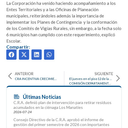
La Corporación ha venido haciendo acompañamiento a los
Entes Territoriales y a las Oficinas de Planeación
municipales, reiterándoles además la importancia de
implementar los Planes de Contingencia y la conformación
de los Comités de Vigías Rurales, sin embargo, a la fecha solo
6 municipios han cumplido con este requerimiento, explicó
Escolar.
Compartir:
ANTERIOR
SIGUIENTE
CRA INCENTIVA CRECIMIENTO DE PEQUEÑOS PRODUCTORES EN EL SUR DEL ATLÁNTICO
El jueves en el piso 12 de la Gobernación.
COMISIÓN DEPARTAMENTAL DE ATENCIÓN Y PREVENCIÓN DE INCENDIOS FORESTALES EVALÚA ESTRATEGIAS
Últimas Noticias
C.R.A. definió plan de intervención para retirar residuos
acumulados en la ciénaga Los Manatíes
2026-07-24
Consejo Directivo de la C.R.A. aprobó el informe de
gestión del primer semestre de 2026 con importantes