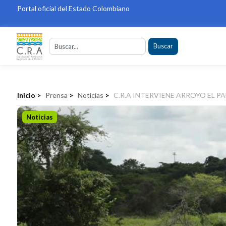
Portal oficial del Estado Colombiano
Buscar
Inicio >
Prensa
>
Noticias
>
C.R.A INTERVIENE ARROYO EL P
Noticias