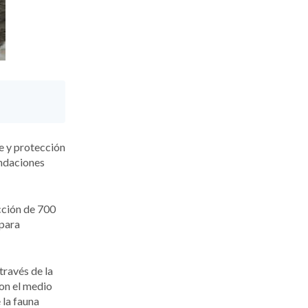
e y protección
undaciones
cción de 700
 para
través de la
con el medio
 la fauna