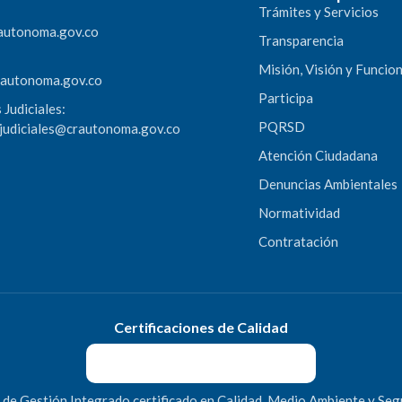
Trámites y Servicios
autonoma.gov.co
Transparencia
Misión, Visión y Funcio
rautonoma.gov.co
Participa
 Judiciales:
PQRSD
sjudiciales@crautonoma.gov.co
Atención Ciudadana
Denuncias Ambientales
Normatividad
Contratación
Certificaciones de Calidad
 de Gestión Integrado certificado en Calidad, Medio Ambiente y Seg