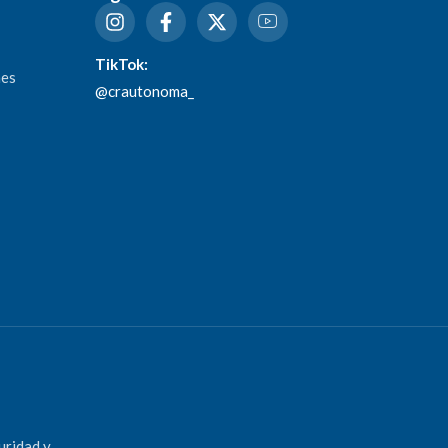
TikTok:
nes
@crautonoma_
uridad y