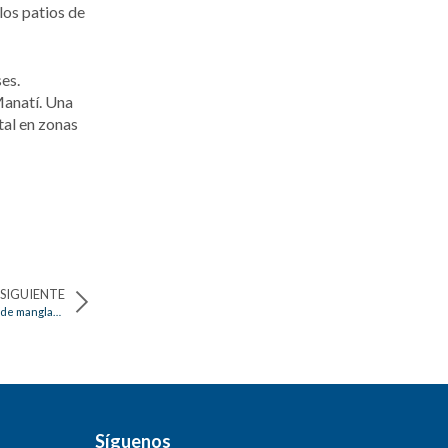
los patios de
es.
Manatí. Una
tal en zonas
SIGUIENTE
Con proyecto piloto, C.R.A busca fortalecer y proteger ecosistema de manglar en ciénaga de Mallorquín
Síguenos