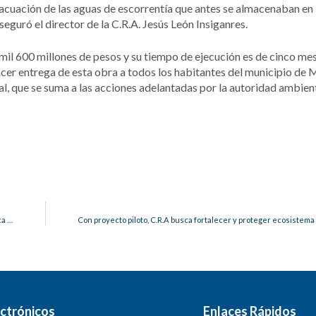
acuación de las aguas de escorrentía que antes se almacenaban en 
eguró el director de la C.R.A. Jesús León Insiganres.
 mil 600 millones de pesos y su tiempo de ejecución es de cinco mes
cer entrega de esta obra a todos los habitantes del municipio de 
l, que se suma a las acciones adelantadas por la autoridad ambien
GEMAS premió proyectos ambientales del Caribe, Antioquia, Valle del Cauca y Cundinamarca.
ctrónicos
Enlaces Rápidos