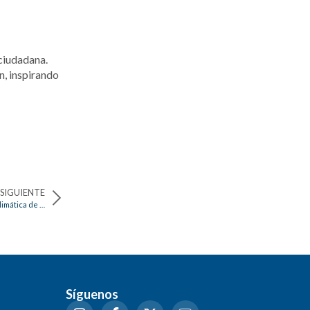
 ciudadana.
n, inspirando
SIGUIENTE
C.R.A. lanza proyecto para la restauración ecológica y resiliencia climática de la Ciénaga de Luruaco
Síguenos