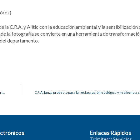
órez)
la C.R.A. y Alitic con la educación ambiental y la sensibilización
 la fotografía se convierte en una herramienta de transformació
 del departamento.
La Primera Guardia Infantil Ambiental del Atlántico “Herederos del Territorio” recibe el Bastón de Mando de la Guardia Mokaná
ctrónicos
Enlaces Rápidos
Trámites y Servicios