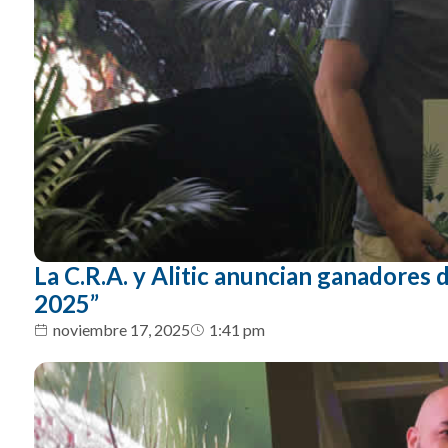
La C.R.A. y Alitic anuncian ganadores
2025”
noviembre 17, 2025
1:41 pm