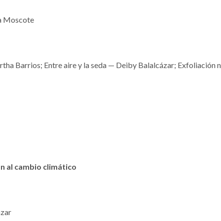
ía Moscote
a Barrios; Entre aire y la seda — Deiby Balalcázar; Exfoliación n
n al cambio climático
ázar