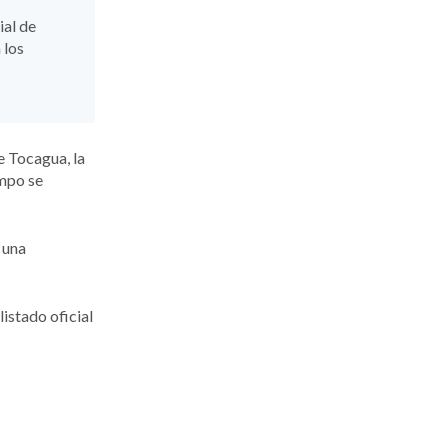
ial de
 los
e Tocagua, la
ampo se
 una
listado oficial