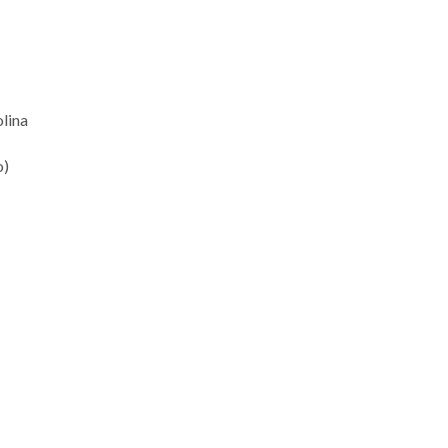
lina
o)