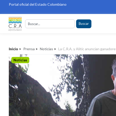
Portal oficial del Estado Colombiano
Buscar
Inicio >
Prensa
>
Noticias
>
La C.R.A. y Alitic anuncian ganador
Noticias