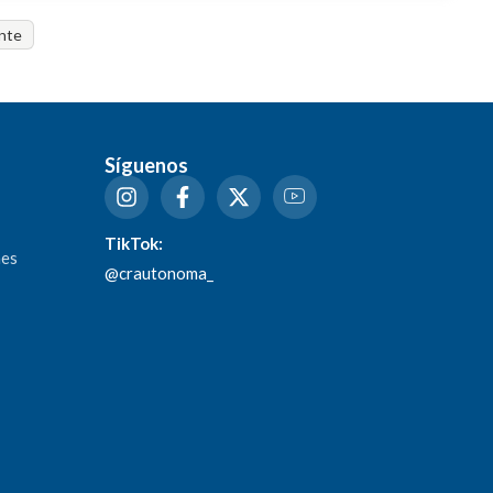
endido entre octubre 28 de 2020 y octubre 28 de
nte
Síguenos
TikTok:
nes
@crautonoma_