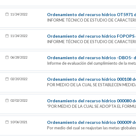
Atlántico (Marco teórico conceptual 20-03-2023)
Ordenamiento del recurso hídrico OT5971 
11/24/2022
INFORME TÉCNICO DE ESTUDIO DE CARACTERI
Ordenamiento del recurso hídrico FOPOPS 
11/24/2022
Ordenamiento del recurso hídrico -DBO5- 
06/28/2022
Informe de evaluación del cumplimiento de la meta de carga contaminante de DBO5 y SST, así como elimi
puntos de vertimiento de las Empresas de Servicios Públicos para el periodo 2020/2021, para todos los suj
pasivos identificados en la jurisdicción de la C.R.A.
Ordenamiento del recurso hídrico 000108 d
02/20/2022
POR MEDIO DE LA CUAL SE ESTABLECEN MEDIDAS EN RE
LA UTILIZACIÓN DIRECTA E INDIRECTA DEL RECURSO HÍDRICO COMO R
DEPARTAMENTO DEL ATLÁNTICO
Ordenamiento del recurso hídrico 000080 d
02/02/2022
“POR MEDIO DE LA CUAL SE ADOPTA EL FORMULARIO
VOLÚMENES DE AGUAS CAPTADA Y RETORNADA A LA FUENTE PARA 
UTILIZACIÓN DEL AGUA (TUA) MC-FT-40 , EN EL DEPARTAMENTO DEL
DISPOSICIONES
Ordenamiento del recurso hídrico 000009 d
10/06/2021
Por medio del cual se reajustan las metas-globales e in
reduccrón de puntos de vertimientos para los alcantarillados 