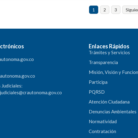
cronogramas anuales de cumplimiento para el quinquenio compr
2025 en la jurisdicción de la CRA
1
2
3
Siguie
ctrónicos
Enlaces Rápidos
Trámites y Servicios
autonoma.gov.co
Transparencia
Misión, Visión y Funcio
rautonoma.gov.co
Participa
 Judiciales:
PQRSD
sjudiciales@crautonoma.gov.co
Atención Ciudadana
Denuncias Ambientales
Normatividad
Contratación