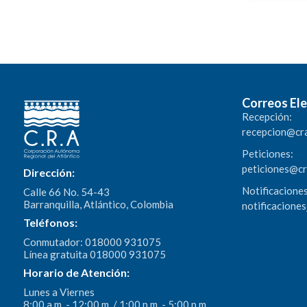
Correos Ele
Recepción:
recepcion@cr
Peticiones:
peticiones@c
Dirección:
Notificaciones
Calle 66 No. 54-43
Barranquilla, Atlántico, Colombia
notificacione
Teléfonos:
Conmutador: 018000 931075
Línea gratuita 018000 931075
Horario de Atención:
Lunes a Viernes
8:00 a.m. - 12:00 m. / 1:00 p.m. - 5:00 p.m.