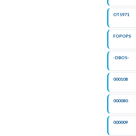
OT5971
FOPOPS
-DBO5-
000108
000080
000009